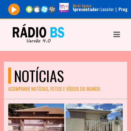
No Ar Agora:
Tocando agora:
|
Apresentador:
Locutor |
Programa:
Corujão
ASTS
IAS
IA
DOS
NOTÍCIAS
RAMAÇÃO
TOS
ACOMPANHE NOTÍCIAS, FOTOS E VÍDEOS DO MUNDO
E
E
ATO